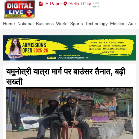
E-Paper
Select City
Home
National
Business
World
Sports
Technology
Election
Auto
यमुनोत्री यात्रा मार्ग पर बाउंसर तैनात, बढ़ी
सख्ती