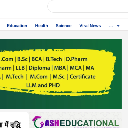
Education
Health
Science
Viral News
…
ं वृद्धि