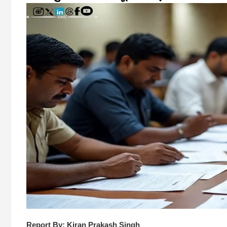
Report By: Kiran Prakash Singh