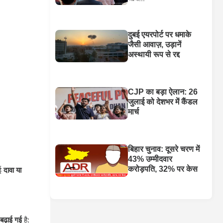
दुबई एयरपोर्ट पर धमाके
जैसी आवाज़, उड़ानें
अस्थायी रूप से रद्द
CJP का बड़ा ऐलान: 26
जुलाई को देशभर में कैंडल
मार्च
बिहार चुनाव: दूसरे चरण में
43% उम्मीदवार
करोड़पति, 32% पर केस
ोई
दावा या
 बढ़ाई गई
है: