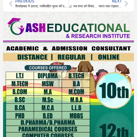
PREVIOUS
NEXT
शिकोहाबाद में हादसा, नवविवाहित युवक की दर्दनाक मौत
🏏 जब शब्द बने विवाद… भारत-पाक राइवलरी में फिर बढ़ा तनाव