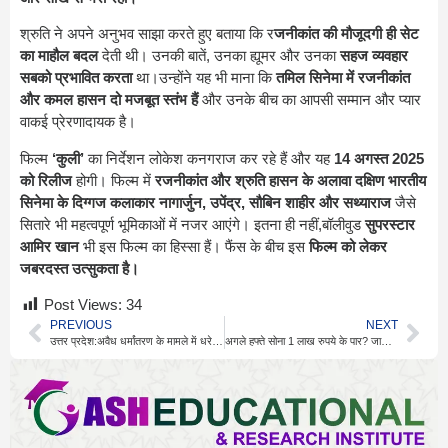
श्रुति ने अपने अनुभव साझा करते हुए बताया कि र
जनीकांत की मौजूदगी ही सेट
का माहौल बदल
देती थी। उनकी बातें, उनका ह्यूमर और उनका
सहज व्यवहार
सबको प्रभावित करता
था।उन्होंने यह भी माना कि
तमिल सिनेमा में रजनीकांत
और कमल हासन दो मजबूत स्तंभ हैं
और उनके बीच का आपसी सम्मान और प्यार
वाकई प्रेरणादायक है।
फिल्म
‘कुली’
का निर्देशन लोकेश कनगराज कर रहे हैं और यह
14 अगस्त 2025
को रिलीज
होगी। फिल्म में
रजनीकांत और श्रुति हासन के अलावा दक्षिण भारतीय
सिनेमा के दिग्गज कलाकार नागार्जुन, उपेंद्र, सौबिन शाहीर और सथ्याराज
जैसे
सितारे भी महत्वपूर्ण भूमिकाओं में नजर आएंगे। इतना ही नहीं,बॉलीवुड
सुपरस्टार
आमिर खान
भी इस फिल्म का हिस्सा हैं। फैंस के बीच इस
फिल्म को लेकर
जबरदस्त उत्सुकता है।
Post Views:
34
PREVIOUS
NEXT
उत्तर प्रदेश:अवैध धर्मांतरण के मामले में धरे गए छांगुर बाबा ने अपनी करतूतों को कबूल लिया है।
अगले हफ्ते सोना 1 लाख रुपये के पार? जानिए कीमतों में तेजी की बड़ी वजहें