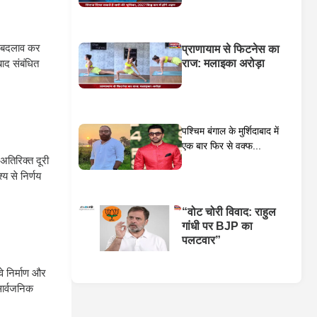
ें बदलाव कर
प्राणायाम से फिटनेस का
ाद संबंधित
राज: मलाइका अरोड़ा
पश्चिम बंगाल के मुर्शिदाबाद में
एक बार फिर से वक्फ...
अतिरिक्त दूरी
य से निर्णय
“वोट चोरी विवाद: राहुल
गांधी पर BJP का
पलटवार”
े निर्माण और
सार्वजनिक