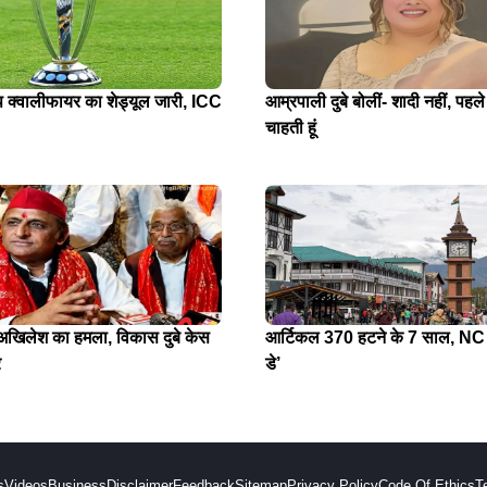
प क्वालीफायर का शेड्यूल जारी, ICC
आम्रपाली दुबे बोलीं- शादी नहीं, पहले
चाहती हूं
े अखिलेश का हमला, विकास दुबे केस
आर्टिकल 370 हटने के 7 साल, NC न
र
डे’
s
Videos
Business
Disclaimer
Feedback
Sitemap
Privacy Policy
Code Of Ethics
T