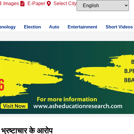
Images
E-Paper
Select City
hnology
Election
Auto
Entertainment
Short Videos
 भ्रष्टाचार के आरोप