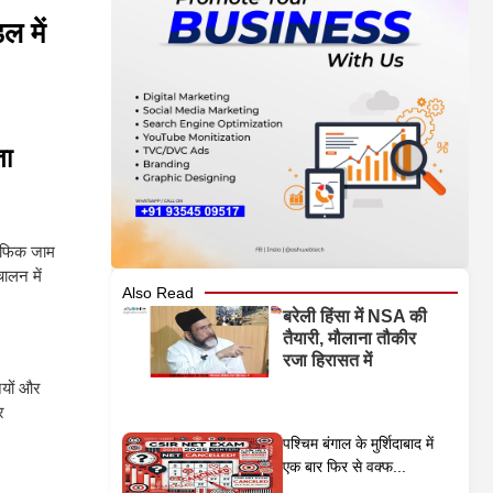
ल में
ता
रैफिक जाम
ालन में
Also Read
बरेली हिंसा में NSA की
तैयारी, मौलाना तौकीर
रजा हिरासत में
ियों और
र
पश्चिम बंगाल के मुर्शिदाबाद में
एक बार फिर से वक्फ...