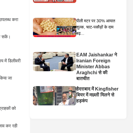
ी उपलब्ध करा
पीली मटर पर 30% आयात
शुल्क, चाट-पकौड़ों के दाम
बढ़...
क सकें।
EAM Jaishankar ने
य में डिलीवरी
Iranian Foreign
Minister Abbas
Araghchi से की
किया जा
बातचीत
हैदराबाद में Kingfisher
बियर में मछली मिलने से
हड़कंप
्राहकों को
दलाव कर रही