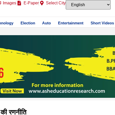
Images
E-Paper
Select City
hnology
Election
Auto
Entertainment
Short Videos
म की रणनीति