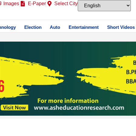
Images
E-Paper
Select City
hnology
Election
Auto
Entertainment
Short Videos