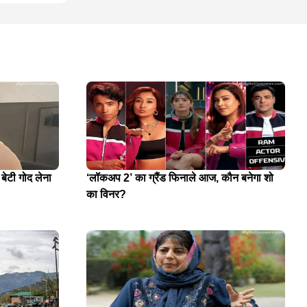
 बेटी गोद लेना
‘लॉकअप 2’ का ग्रैंड फिनाले आज, कौन बनेगा शो
का विनर?