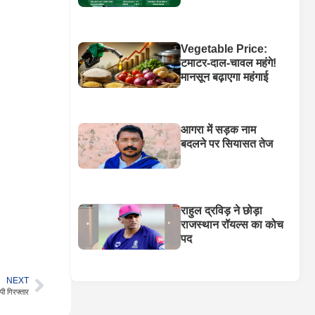
Vegetable Price:
टमाटर-दाल-चावल महंगे!
मानसून बढ़ाएगा महंगाई
आगरा में सड़क नाम
बदलने पर सियासत तेज
राहुल द्रविड़ ने छोड़ा
राजस्थान रॉयल्स का कोच
पद
NEXT
पी गिरफ्तार