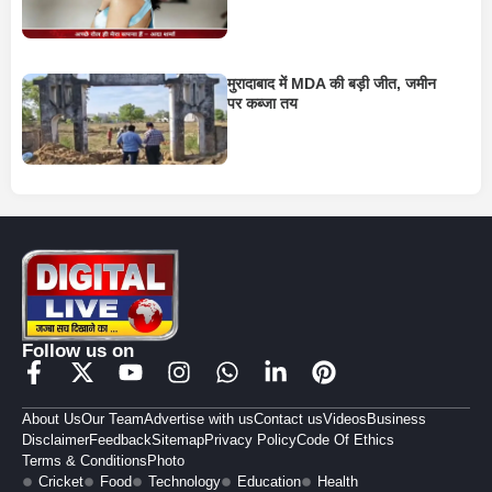
मुरादाबाद में MDA की बड़ी जीत, जमीन
पर कब्जा तय
Follow us on
About Us
Our Team
Advertise with us
Contact us
Videos
Business
Disclaimer
Feedback
Sitemap
Privacy Policy
Code Of Ethics
Terms & Conditions
Photo
Cricket
Food
Technology
Education
Health