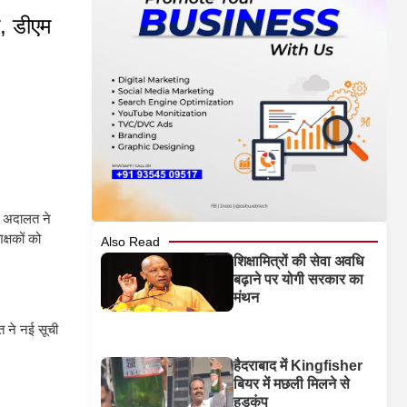
, डीएम
। अदालत ने
्षकों को
Also Read
शिक्षामित्रों की सेवा अवधि
बढ़ाने पर योगी सरकार का
मंथन
त ने नई सूची
हैदराबाद में Kingfisher
बियर में मछली मिलने से
हड़कंप