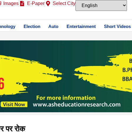
Images
E-Paper
Select City
hnology
Election
Auto
Entertainment
Short Videos
फर पर रोक