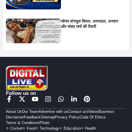
सोनम वांगचुक विवाद: अस्पताल, अनशन
और संसद मार्च की तैयारी
Follow us on
About Us
Our Team
Advertise with us
Contact us
Videos
Business
Disclaimer
Feedback
Sitemap
Privacy Policy
Code Of Ethics
Terms & Conditions
Photo
Cricket
Food
Technology
Education
Health