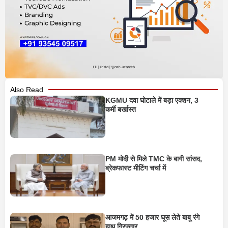
Also Read
KGMU दवा घोटाले में बड़ा एक्शन, 3
कर्मी बर्खास्त
PM मोदी से मिले TMC के बागी सांसद,
ब्रेकफास्ट मीटिंग चर्चा में
आजमगढ़ में 50 हजार घूस लेते बाबू रंगे
हाथ गिरफ्तार