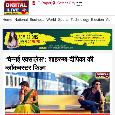
E-Paper
Select City
Home
National
Business
World
Sports
Technology
Election
Auto
‘चेन्नई एक्सप्रेस’: शाहरुख-दीपिका की
ब्लॉकबस्टर फिल्म