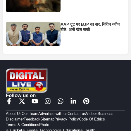
AAP टूट पर BJP का वार, नितिन नवीन
बोले- अभी खेल बाकी
Follow us on
About Us
Our Team
Advertise with us
Contact us
Videos
Business
Disclaimer
Feedback
Sitemap
Privacy Policy
Code Of Ethics
Terms & Conditions
Photo
Cricket
Food
Technology
Education
Health