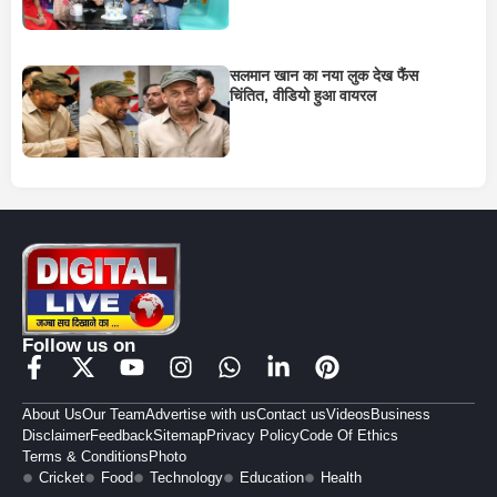
सलमान खान का नया लुक देख फैंस
चिंतित, वीडियो हुआ वायरल
Follow us on
About Us
Our Team
Advertise with us
Contact us
Videos
Business
Disclaimer
Feedback
Sitemap
Privacy Policy
Code Of Ethics
Terms & Conditions
Photo
Cricket
Food
Technology
Education
Health