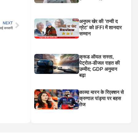
अनुपम खेर की ‘तन्वी द
NEXT
ग्रेट’ को IFFI में शानदार
 मचाई सनसनी
सम्मान
क्रूड ऑयल सस्ता,
पेट्रोल-डीजल राहत की
उम्मीद; GDP अनुमान
बढ़ा
काव्या मारन के रिएक्शन से
क्रुणाल पांड्या पर बहस
तेज