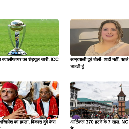
प क्वालीफायर का शेड्यूल जारी, ICC
आम्रपाली दुबे बोलीं- शादी नहीं, पहले
चाहती हूं
े अखिलेश का हमला, विकास दुबे केस
आर्टिकल 370 हटने के 7 साल, NC न
र
डे’