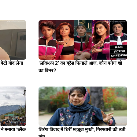
 बेटी गोद लेना
‘लॉकअप 2’ का ग्रैंड फिनाले आज, कौन बनेगा शो
का विनर?
े मनाया ‘ब्लैक
तिरंगा विवाद में घिरीं महबूबा मुफ्ती, गिरफ्तारी की उठी
मांग