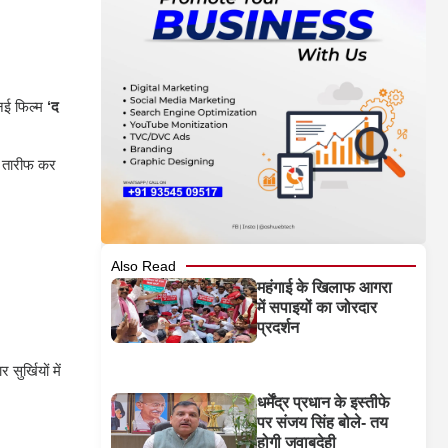
 नई फिल्म
‘द
ब तारीफ कर
Also Read
महंगाई के खिलाफ आगरा
में सपाइयों का जोरदार
प्रदर्शन
ुर्खियों में
धर्मेंद्र प्रधान के इस्तीफे
पर संजय सिंह बोले- तय
होगी जवाबदेही