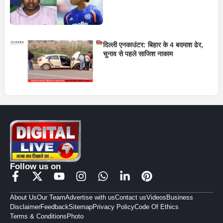
दिल्ली एनकाउंटर: बिहार के 4 बदमाश ढेर,
चुनाव से पहले साजिश नाकाम
Follow us on
About Us
Our Team
Advertise with us
Contact us
Videos
Business
Disclaimer
Feedback
Sitemap
Privacy Policy
Code Of Ethics
Terms & Conditions
Photo