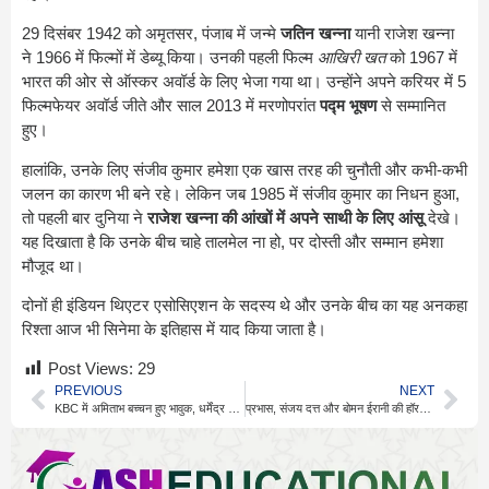
29 दिसंबर 1942 को अमृतसर, पंजाब में जन्मे
जतिन खन्ना
यानी राजेश खन्ना
ने 1966 में फिल्मों में डेब्यू किया। उनकी पहली फिल्म
आखिरी खत
को 1967 में
भारत की ओर से ऑस्कर अवॉर्ड के लिए भेजा गया था। उन्होंने अपने करियर में 5
फिल्मफेयर अवॉर्ड जीते और साल 2013 में मरणोपरांत
पद्म भूषण
से सम्मानित
हुए।
हालांकि, उनके लिए संजीव कुमार हमेशा एक खास तरह की चुनौती और कभी-कभी
जलन का कारण भी बने रहे। लेकिन जब 1985 में संजीव कुमार का निधन हुआ,
तो पहली बार दुनिया ने
राजेश खन्ना की आंखों में अपने साथी के लिए आंसू
देखे।
यह दिखाता है कि उनके बीच चाहे तालमेल ना हो, पर दोस्ती और सम्मान हमेशा
मौजूद था।
दोनों ही इंडियन थिएटर एसोसिएशन के सदस्य थे और उनके बीच का यह अनकहा
रिश्ता आज भी सिनेमा के इतिहास में याद किया जाता है।
Post Views:
29
PREVIOUS
NEXT
KBC में अमिताभ बच्चन हुए भावुक, धर्मेंद्र को याद कर छलके आंसू
प्रभास, संजय दत्त और बोमन ईरानी की हॉरर-कॉमेडी ‘द राजा साब’ का नया ट्रेलर रिलीज