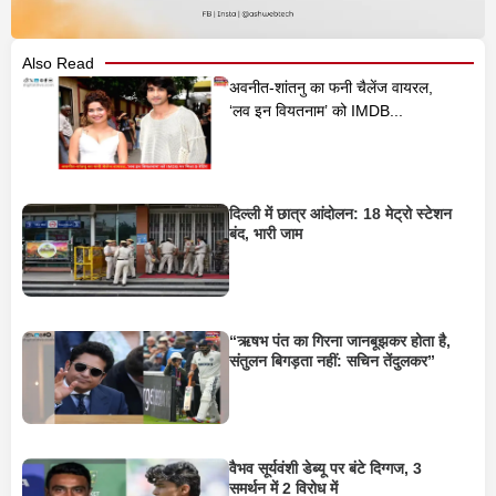
Also Read
अवनीत-शांतनु का फनी चैलेंज वायरल,
‘लव इन वियतनाम’ को IMDB...
दिल्ली में छात्र आंदोलन: 18 मेट्रो स्टेशन
बंद, भारी जाम
“ऋषभ पंत का गिरना जानबूझकर होता है,
संतुलन बिगड़ता नहीं: सचिन तेंदुलकर”
वैभव सूर्यवंशी डेब्यू पर बंटे दिग्गज, 3
समर्थन में 2 विरोध में