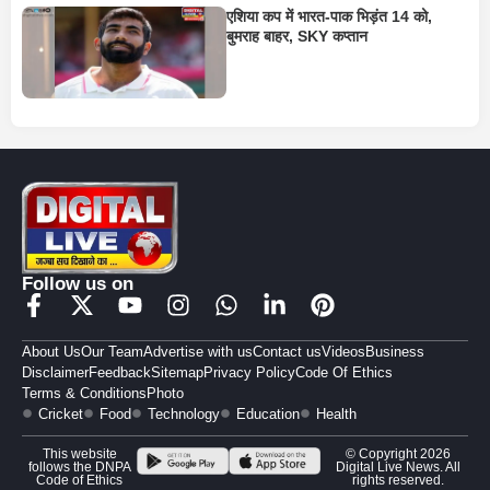
एशिया कप में भारत-पाक भिड़ंत 14 को,
बुमराह बाहर, SKY कप्तान
Follow us on
About Us
Our Team
Advertise with us
Contact us
Videos
Business
Disclaimer
Feedback
Sitemap
Privacy Policy
Code Of Ethics
Terms & Conditions
Photo
Cricket
Food
Technology
Education
Health
This website
© Copyright 2026
follows the DNPA
Digital Live News. All
Code of Ethics
rights reserved.