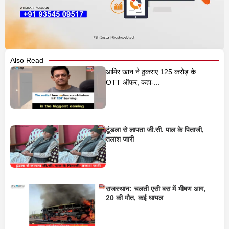
Also Read
आमिर खान ने ठुकराए 125 करोड़ के
OTT ऑफर, कहा-...
टूंडला से लापता जी.सी. पाल के पिताजी,
तलाश जारी
राजस्थान: चलती एसी बस में भीषण आग,
20 की मौत, कई घायल