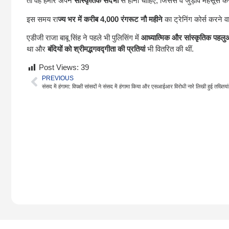
तो वह हमारे अपने
सांस्कृतिक संदर्भों
से होना चाहिए, जिससे वे जुड़ाव महसूस कर
इस समय रा
ज्य भर में करीब 4,000 रंगरूट नौ महीने
का ट्रेनिंग कोर्स करने 
एडीजी राजा बाबू सिंह ने पहले भी पुलिसिंग में
आध्यात्मिक और सांस्कृतिक पहलु
था और
बंदियों को श्रीमद्भगवद्गीता की प्रतियां
भी वितरित की थीं.
Post Views:
39
PREVIOUS
संसद में हंगामा: विपक्षी सांसदों ने संसद में हंगामा किया और एसआईआर विरोधी नारे लिखी हुई तख्तियां