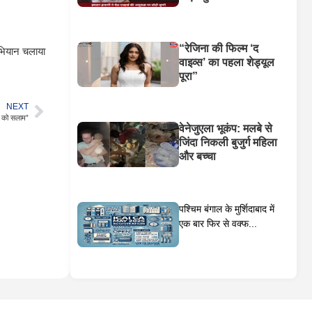
“रेजिना की फिल्म ‘द
ियान चलाया
वाइव्स’ का पहला शेड्यूल
पूरा”
NEXT
व को सलाम”
वेनेजुएला भूकंप: मलबे से
जिंदा निकली बुजुर्ग महिला
और बच्चा
पश्चिम बंगाल के मुर्शिदाबाद में
एक बार फिर से वक्फ...