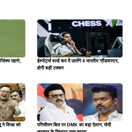
जिंक्य रहाणे,
ईस्पोर्ट्स वर्ल्ड कप में उतरेंगे 4 भारतीय ग्रैंडमास्टर,
होगी बड़ी टक्कर
 ने विपक्ष को
परिसीमन बिल पर DMK का बड़ा ऐलान, मोदी
सरकार के खिलाफ रुख कायम