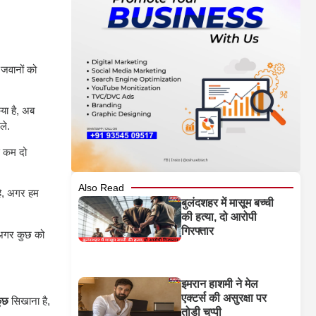
 जवानों को
या है, अब
ले.
से कम दो
Also Read
ै, अगर हम
बुलंदशहर में मासूम बच्ची
की हत्या, दो आरोपी
गिरफ्तार
ि अगर कुछ को
इमरान हाशमी ने मेल
एक्टर्स की असुरक्षा पर
कुछ
सिखाना है,
तोड़ी चुप्पी