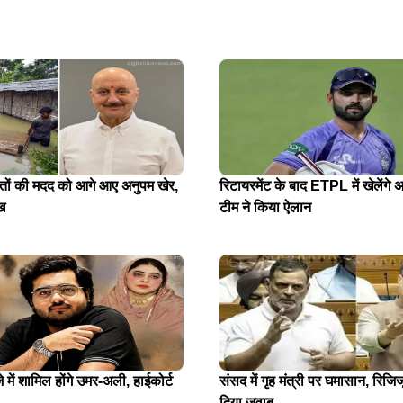
ितों की मदद को आगे आए अनुपम खेर,
रिटायरमेंट के बाद ETPL में खेलेंगे अ
ख
टीम ने किया ऐलान
में शामिल होंगे उमर-अली, हाईकोर्ट
संसद में गृह मंत्री पर घमासान, रिजिजू
दिया जवाब