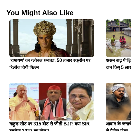
You Might Also Like
‘रामायण’ का ग्लोबल धमाका, 50 हजार स्क्रीन पर
असम बाढ़ पीड़
रिलीज होगी फिल्म
दान किए 5 ला
नकुड़ सीट पर 315 वोट से जीती BJP, क्या SIR
आबान के जनाजे 
बदलेगा 2027 का खेल?
से पैरोल मंजूर