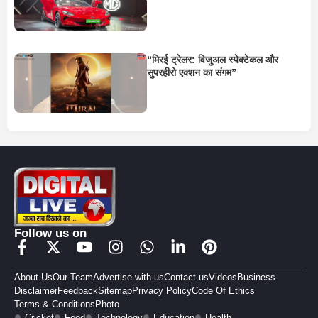
“मिरई ट्रेलर: विजुअल स्पेक्टेकल और
सुपरहीरो एक्शन का संगम”
Follow us on
About Us
Our Team
Advertise with us
Contact us
Videos
Business
Disclaimer
Feedback
Sitemap
Privacy Policy
Code Of Ethics
Terms & Conditions
Photo
Cricket
Food
Technology
Education
Health