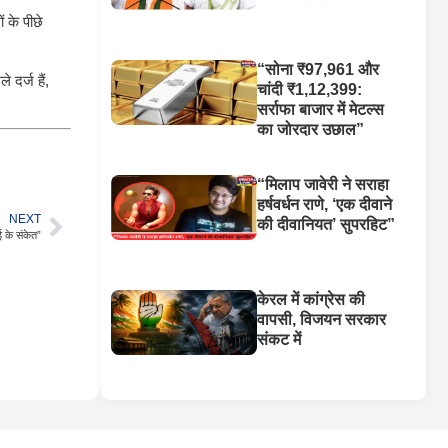
ं के पीछे
“सोना ₹97,961 और
 दर्ज हैं,
चांदी ₹1,12,399:
सर्राफा बाजार में मेटल्स
का जोरदार उछाल”
“मिलाप जावेरी ने सराहा
हर्षवर्धन राणे, ‘एक दीवाने
NEXT
की दीवानियत’ सुपरहिट”
ई के संकेत”
केरल में कांग्रेस की
वापसी, विजयन सरकार
संकट में