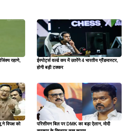
जिंक्य रहाणे,
ईस्पोर्ट्स वर्ल्ड कप में उतरेंगे 4 भारतीय ग्रैंडमास्टर,
होगी बड़ी टक्कर
 ने विपक्ष को
परिसीमन बिल पर DMK का बड़ा ऐलान, मोदी
सरकार के खिलाफ रुख कायम