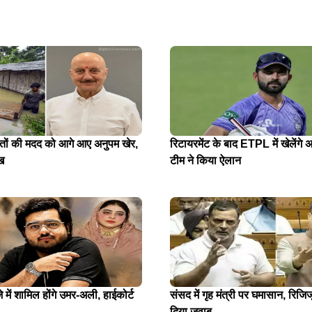
ितों की मदद को आगे आए अनुपम खेर,
रिटायरमेंट के बाद ETPL में खेलेंगे अ
ख
टीम ने किया ऐलान
में शामिल होंगे उमर-अली, हाईकोर्ट
संसद में गृह मंत्री पर घमासान, रिजिजू
दिया जवाब