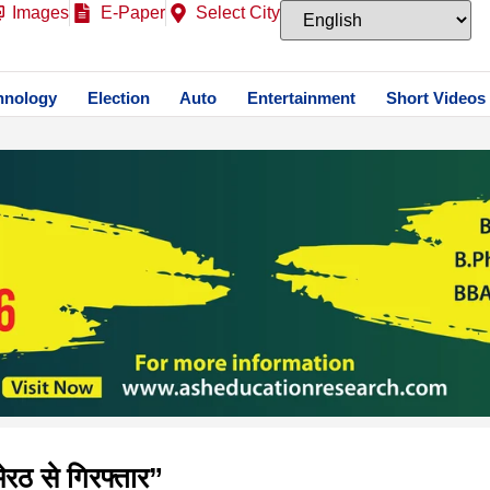
Images
E-Paper
Select City
hnology
Election
Auto
Entertainment
Short Videos
ेरठ से गिरफ्तार”