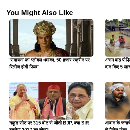
You Might Also Like
‘रामायण’ का ग्लोबल धमाका, 50 हजार स्क्रीन पर
असम बाढ़ पीड़
रिलीज होगी फिल्म
दान किए 5 ला
नकुड़ सीट पर 315 वोट से जीती BJP, क्या SIR
आबान के जनाजे 
बदलेगा 2027 का खेल?
से पैरोल मंजूर