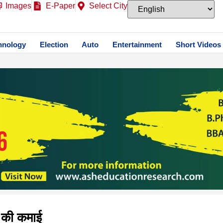
Images
E-Paper
Select City
hnology
Election
Auto
Entertainment
Short Videos
़ की कमाई