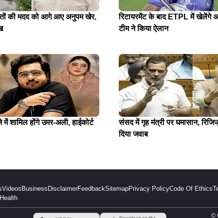
ितों की मदद को आगे आए अनुपम खेर,
रिटायरमेंट के बाद ETPL में खेलेंगे अ
ख
टीम ने किया ऐलान
में शामिल होंगे उमर-अली, हाईकोर्ट
संसद में गृह मंत्री पर घमासान, रिजिजू
दिया जवाब
s
Videos
Business
Disclaimer
Feedback
Sitemap
Privacy Policy
Code Of Ethics
T
Health
© 