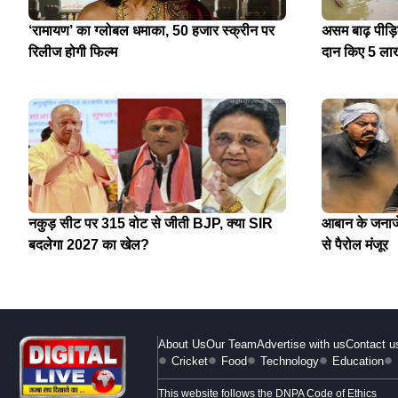
‘रामायण’ का ग्लोबल धमाका, 50 हजार स्क्रीन पर
असम बाढ़ पीड़
रिलीज होगी फिल्म
दान किए 5 ला
नकुड़ सीट पर 315 वोट से जीती BJP, क्या SIR
आबान के जनाजे 
बदलेगा 2027 का खेल?
से पैरोल मंजूर
About Us
Our Team
Advertise with us
Contact u
Cricket
Food
Technology
Education
This website follows the DNPA Code of Ethics