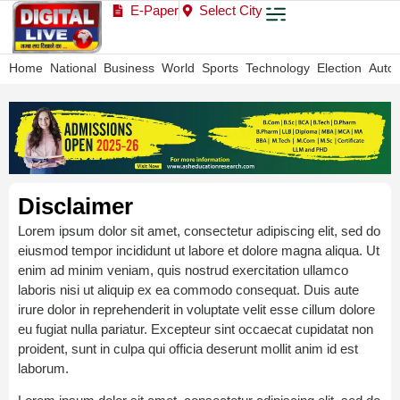
E-Paper
Select City
Home
National
Business
World
Sports
Technology
Election
Auto
Disclaimer
Lorem ipsum dolor sit amet, consectetur adipiscing elit, sed do
eiusmod tempor incididunt ut labore et dolore magna aliqua. Ut
enim ad minim veniam, quis nostrud exercitation ullamco
laboris nisi ut aliquip ex ea commodo consequat. Duis aute
irure dolor in reprehenderit in voluptate velit esse cillum dolore
eu fugiat nulla pariatur. Excepteur sint occaecat cupidatat non
proident, sunt in culpa qui officia deserunt mollit anim id est
laborum.