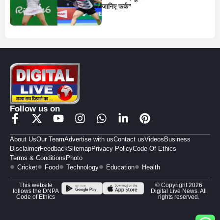
जानिए फर्क”
Follow us on
About Us
Our Team
Advertise with us
Contact us
Videos
Business
Disclaimer
Feedback
Sitemap
Privacy Policy
Code Of Ethics
Terms & Conditions
Photo
Cricket
Food
Technology
Education
Health
This website
© Copyright 2026
follows the DNPA
Digital Live News. All
Code of Ethics
rights reserved.