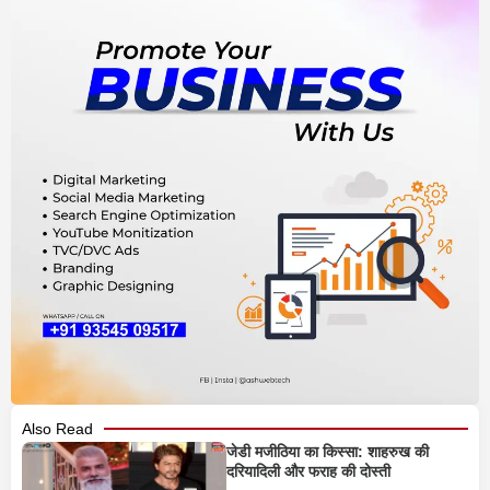
Also Read
जेडी मजीठिया का किस्सा: शाहरुख की
दरियादिली और फराह की दोस्ती