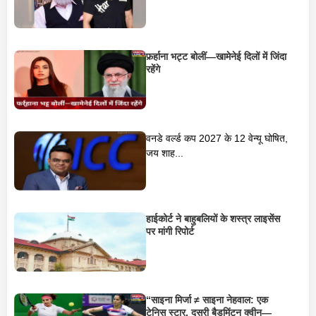
फर्र्हाना भट्ट बोलीं—खामेनेई दिलों में जिंदा
रहेंगे
वनडे वर्ल्ड कप 2027 के 12 वेन्यू घोषित,
जय शाह...
हाईकोर्ट ने बाहुबलियों के शस्त्र लाइसेंस
पर मांगी रिपोर्ट
“साइना मिर्जा ≠ साइना नेहवाल: एक
टेनिस स्टार, दूसरी बैडमिंटन क्वीन—