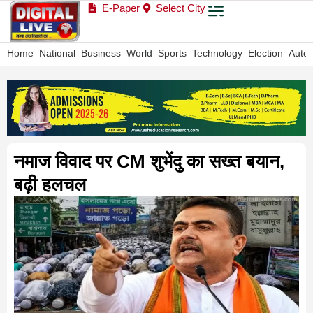
E-Paper
Select City
Home
National
Business
World
Sports
Technology
Election
Auto
नमाज विवाद पर CM शुभेंदु का सख्त बयान,
बढ़ी हलचल