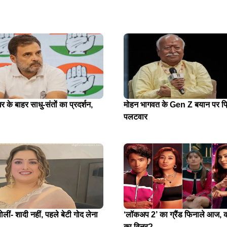
घर के बाहर साधु-संतों का प्रदर्शन,
मोहन भागवत के Gen Z बयान पर प्रि
पलटवार
ोलीं- शादी नहीं, पहले बेटी गोद लेना
‘लॉकअप 2’ का ग्रैंड फिनाले आज, क
का विनर?