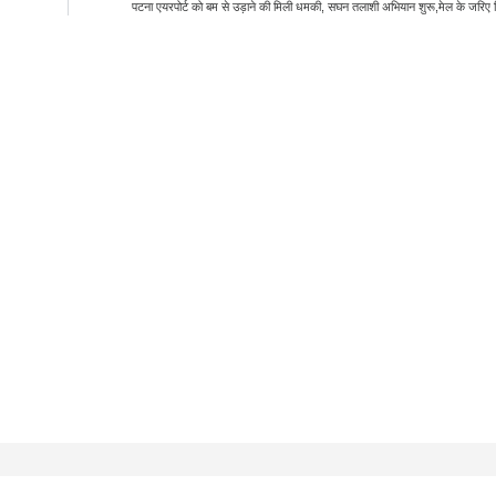
पटना एयरपोर्ट को बम से उड़ाने की मिली धमकी, सघन तलाशी अभियान शुरू,मेल के जरिए