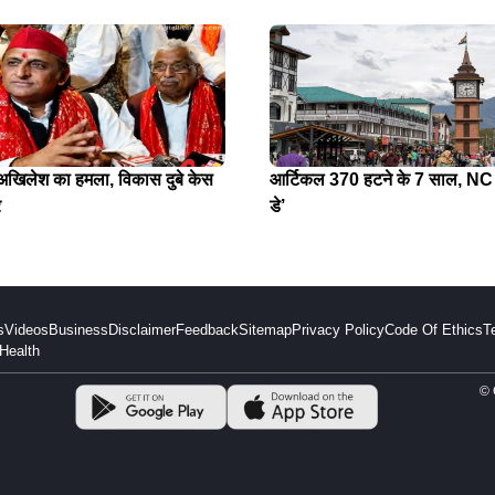
े अखिलेश का हमला, विकास दुबे केस
आर्टिकल 370 हटने के 7 साल, NC न
र
डे’
s
Videos
Business
Disclaimer
Feedback
Sitemap
Privacy Policy
Code Of Ethics
T
Health
© 