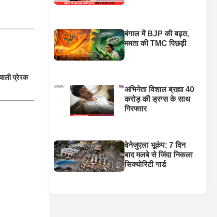
बंगाल में BJP की बढ़त,
ममता की TMC पिछड़ी
वाली प्रेरक
अभिनेता विशाल ब्रह्मा 40
करोड़ की ड्रग्स के साथ
गिरफ्तार
वेनेजुएला भूकंप: 7 दिन
बाद मलबे से जिंदा निकला
सिक्योरिटी गार्ड