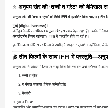
⭐
अनुपम खेर की ‘तन्वी द ग्रेट’ को बेमिसाल सम्
अनुपम खेर की ‘तन्वी द ग्रेट’ को 56वें IFFI में प्रदर्शित किया जाएगा। तीन
मुंबई (digitallivenews)।
बॉलीवुड के वरिष्ठ अभिनेता
अनुपम खेर
इस समय बेहद खुश हैं। उनके निर्देशन 
अंतर्राष्ट्रीय फिल्म महोत्सव (IFFI)
में प्रदर्शित होने जा रही है।
हालांकि बॉक्स ऑफिस पर फिल्म ने उम्मीद के अनुसार प्रदर्शन नहीं किया, ल
🎬
तीन फिल्मों के साथ IFFI में प्रस्तुति—अ
अनुपम खेर ने सोशल मीडिया पर साझा किया कि इस बार उन्हें महोत्सव में अपनी 
तन्वी द ग्रेट
द बंगाल फाइल्स
(विवेक अग्निहोत्री)
कैलोरी
अनुपम ने लिखा:
“उत्साहित और सम्मानित महसूस कर रहा हूं। बहुत कम कलाकारों को यह मौका म