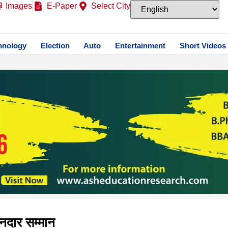
Images
E-Paper
Select City
hnology
Election
Auto
Entertainment
Short Videos
ानदार सम्मान