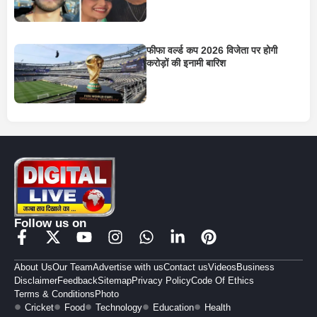
फीफा वर्ल्ड कप 2026 विजेता पर होगी
करोड़ों की इनामी बारिश
Follow us on
About Us
Our Team
Advertise with us
Contact us
Videos
Business
Disclaimer
Feedback
Sitemap
Privacy Policy
Code Of Ethics
Terms & Conditions
Photo
Cricket
Food
Technology
Education
Health