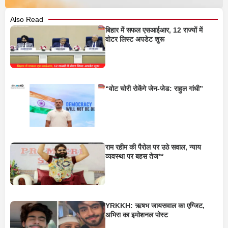
Also Read
बिहार में सफल एसआईआर, 12 राज्यों में
वोटर लिस्ट अपडेट शुरू
“वोट चोरी रोकेंगे जेन-जेड: राहुल गांधी”
राम रहीम की पैरोल पर उठे सवाल, न्याय
व्यवस्था पर बहस तेज**
YRKKH: ऋषभ जायसवाल का एग्जिट,
अभिरा का इमोशनल पोस्ट