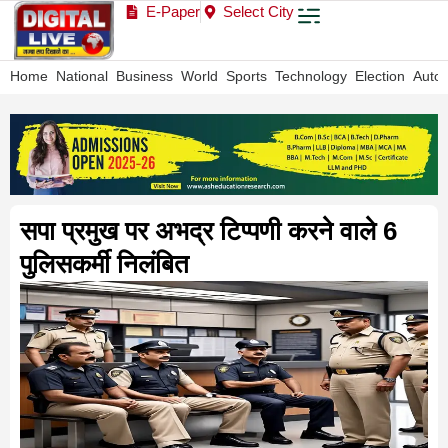
E-Paper
Select City
Home
National
Business
World
Sports
Technology
Election
Auto
सपा प्रमुख पर अभद्र टिप्पणी करने वाले 6
पुलिसकर्मी निलंबित