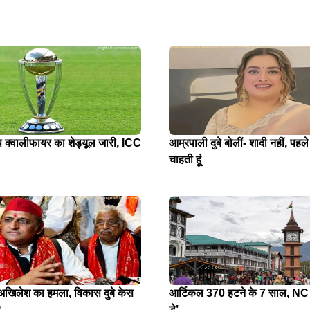
प क्वालीफायर का शेड्यूल जारी, ICC
आम्रपाली दुबे बोलीं- शादी नहीं, पहले
चाहती हूं
े अखिलेश का हमला, विकास दुबे केस
आर्टिकल 370 हटने के 7 साल, NC न
र
डे’