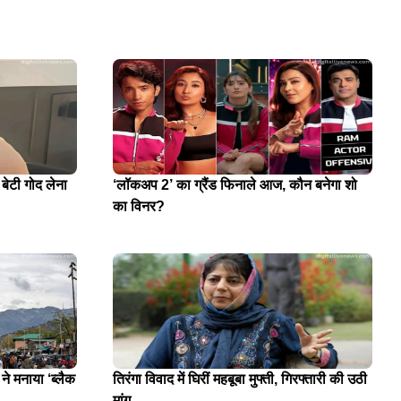
 बेटी गोद लेना
‘लॉकअप 2’ का ग्रैंड फिनाले आज, कौन बनेगा शो
का विनर?
े मनाया ‘ब्लैक
तिरंगा विवाद में घिरीं महबूबा मुफ्ती, गिरफ्तारी की उठी
मांग