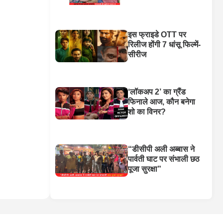
इस फ्राइडे OTT पर
रिलीज होंगी 7 धांसू फिल्में-
सीरीज
‘लॉकअप 2’ का ग्रैंड
फिनाले आज, कौन बनेगा
शो का विनर?
“डीसीपी अली अब्बास ने
पार्वती घाट पर संभाली छठ
पूजा सुरक्षा”