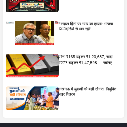
“लद्दाख हिंसा पर उमर का हमला: भाजपा
जिम्मेदारियों से भाग रही”
सोना ₹165 बढ़कर ₹1,20,687, चांदी
₹277 चढ़कर ₹1,47,598 — जानिए...
लखनऊ में युवाओं को बड़ी सौगात, नियुक्ति
पत्र वितरण