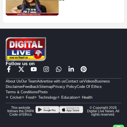
Follow us on
About Us
Our Team
Advertise with us
Contact us
Videos
Business
Disclaimer
Feedback
Sitemap
Privacy Policy
Code Of Ethics
Terms & Conditions
Photo
Cricket
Food
Technology
Education
Health
This website
© Copyright 2026
follows the DNPA
Digital Live News. All
Code of Ethics
rights reserved.