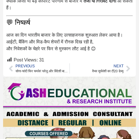
क्योंकि किसी भी बड़े कॉर्पोरेट परिणाम से बाजार में
तेजी या गिरावट दोनों
आ सकती
हैं।
💬 निष्कर्ष
आज का दिन भारतीय बाजार के लिए उत्साहजनक शुरुआत लेकर आया है।
आईटी, बैंकिंग और मिड-कैप शेयरों में रौनक दिख रही है,
और निवेशकों के चेहरे पर फिर से मुस्कान लौट आई है 😊
Post Views:
31
PREVIOUS
NEXT
सोना-चांदी फिर चमके! घरेलू और विदेशी बाजार में दिखी तेज़ी 💰
वैभव सूर्यवंशी का टी20 डेब्यू