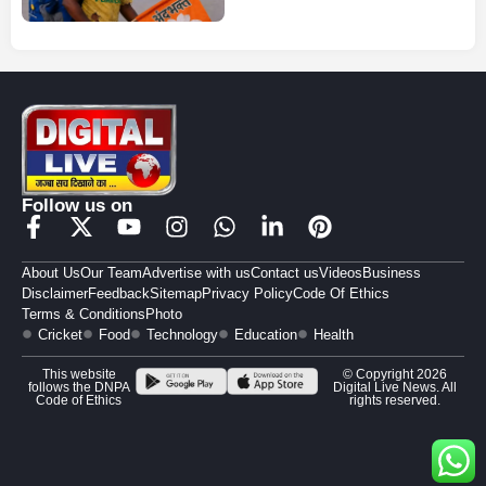
Follow us on
About Us
Our Team
Advertise with us
Contact us
Videos
Business
Disclaimer
Feedback
Sitemap
Privacy Policy
Code Of Ethics
Terms & Conditions
Photo
Cricket
Food
Technology
Education
Health
This website
© Copyright 2026
follows the DNPA
Digital Live News. All
Code of Ethics
rights reserved.