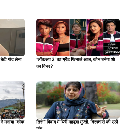
 बेटी गोद लेना
‘लॉकअप 2’ का ग्रैंड फिनाले आज, कौन बनेगा शो
का विनर?
े मनाया ‘ब्लैक
तिरंगा विवाद में घिरीं महबूबा मुफ्ती, गिरफ्तारी की उठी
मांग