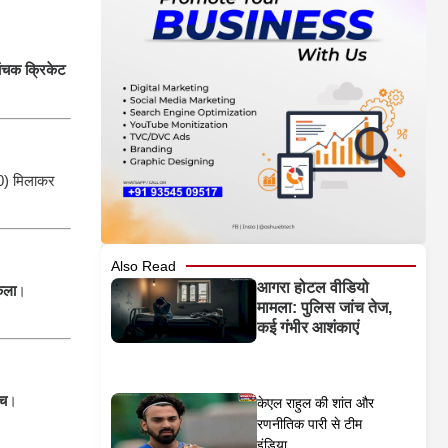
ांचक क्रिकेट
20) मिलाकर
Also Read
आगरा होटल वीडियो
कला
।
मामला: पुलिस जांच तेज,
कई गंभीर आशंकाएं
ैच
।
केएल राहुल की शांत और
रणनीतिक पारी से टीम
इंडिया...