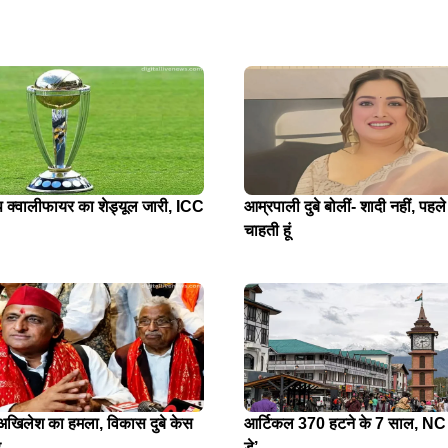
प क्वालीफायर का शेड्यूल जारी, ICC
आम्रपाली दुबे बोलीं- शादी नहीं, पहले
चाहती हूं
े अखिलेश का हमला, विकास दुबे केस
आर्टिकल 370 हटने के 7 साल, NC न
र
डे’