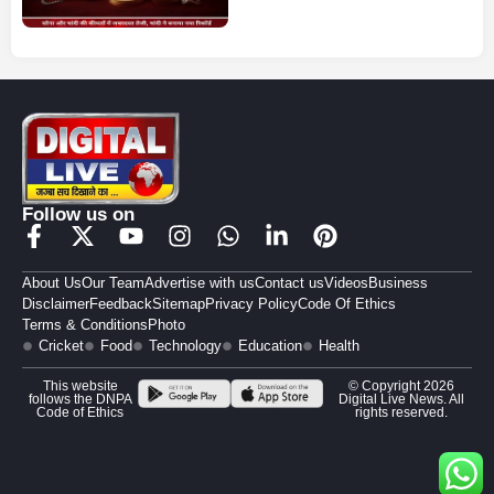
Follow us on
About Us
Our Team
Advertise with us
Contact us
Videos
Business
Disclaimer
Feedback
Sitemap
Privacy Policy
Code Of Ethics
Terms & Conditions
Photo
Cricket
Food
Technology
Education
Health
This website
© Copyright 2026
follows the DNPA
Digital Live News. All
Code of Ethics
rights reserved.