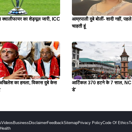
प क्वालीफायर का शेड्यूल जारी, ICC
आम्रपाली दुबे बोलीं- शादी नहीं, पहले
चाहती हूं
े अखिलेश का हमला, विकास दुबे केस
आर्टिकल 370 हटने के 7 साल, NC न
र
डे’
s
Videos
Business
Disclaimer
Feedback
Sitemap
Privacy Policy
Code Of Ethics
T
Health