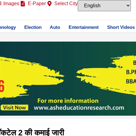
Images
E-Paper
Select City
hnology
Election
Auto
Entertainment
Short Videos
ॉकटेल 2 की कमाई जारी