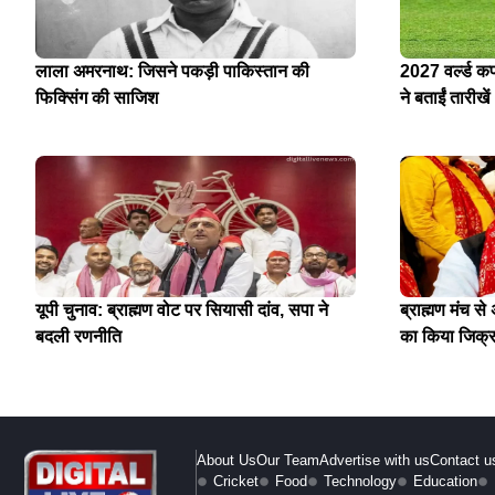
लाला अमरनाथ: जिसने पकड़ी पाकिस्तान की
2027 वर्ल्ड क
फिक्सिंग की साजिश
ने बताईं तारीखें
यूपी चुनाव: ब्राह्मण वोट पर सियासी दांव, सपा ने
ब्राह्मण मंच स
बदली रणनीति
का किया जिक्
About Us
Our Team
Advertise with us
Contact u
Cricket
Food
Technology
Education