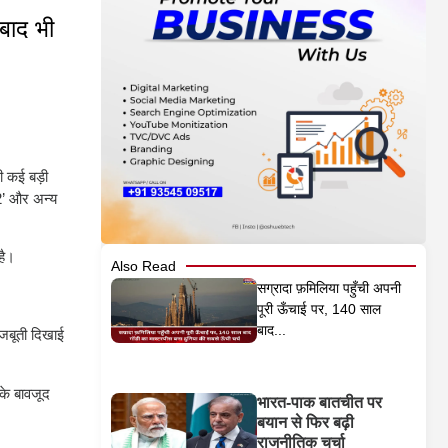
बाद भी
भी कई बड़ी
2’ और अन्य
है।
Also Read
सग्रादा फ़मिलिया पहुँची अपनी
पूरी ऊँचाई पर, 140 साल
बाद...
जबूती दिखाई
के बावजूद
भारत-पाक बातचीत पर
बयान से फिर बढ़ी
राजनीतिक चर्चा