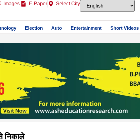
Images
E-Paper
Select City
hnology
Election
Auto
Entertainment
Short Videos
से निकाले