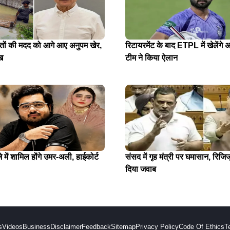
ितों की मदद को आगे आए अनुपम खेर,
रिटायरमेंट के बाद ETPL में खेलेंगे अ
ख
टीम ने किया ऐलान
में शामिल होंगे उमर-अली, हाईकोर्ट
संसद में गृह मंत्री पर घमासान, रिजिजू
दिया जवाब
s
Videos
Business
Disclaimer
Feedback
Sitemap
Privacy Policy
Code Of Ethics
T