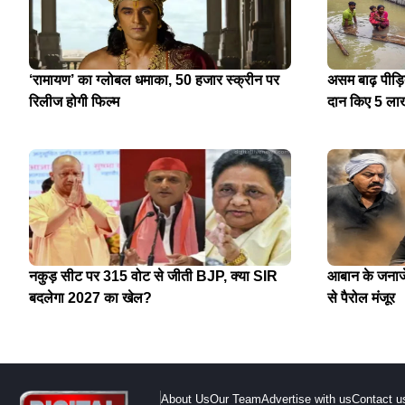
‘रामायण’ का ग्लोबल धमाका, 50 हजार स्क्रीन पर
असम बाढ़ पीड़
रिलीज होगी फिल्म
दान किए 5 ला
नकुड़ सीट पर 315 वोट से जीती BJP, क्या SIR
आबान के जनाजे 
बदलेगा 2027 का खेल?
से पैरोल मंजूर
About Us
Our Team
Advertise with us
Contact u