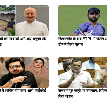
ितों की मदद को आगे आए अनुपम खेर,
रिटायरमेंट के बाद ETPL में खेलेंगे अ
ख
टीम ने किया ऐलान
में शामिल होंगे उमर-अली, हाईकोर्ट
संसद में गृह मंत्री पर घमासान, रिजिजू
दिया जवाब