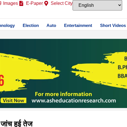
Images
E-Paper
Select City
hnology
Election
Auto
Entertainment
Short Videos
जांच हुई तेज