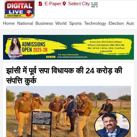
E-Paper
Select City
Home
National
Business
World
Sports
Technology
Election
Auto
झांसी में पूर्व सपा विधायक की 24 करोड़ की
संपत्ति कुर्क