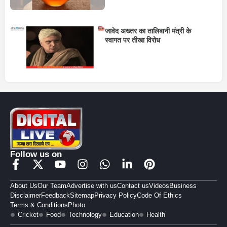
जावेद अख्तर का तालिबानी मंत्री के
स्वागत पर तीखा विरोध
Follow us on
About Us
Our Team
Advertise with us
Contact us
Videos
Business
Disclaimer
Feedback
Sitemap
Privacy Policy
Code Of Ethics
Terms & Conditions
Photo
Cricket
Food
Technology
Education
Health