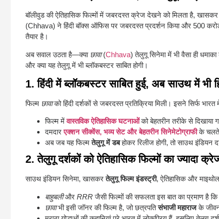
बॉलीवुड की ऐतिहासिक फिल्मों में जबरदस्त क्रेज देखने को मिलता है, खासकर
(Chhava) ने हिंदी बॉक्स ऑफिस पर जबरदस्त प्रदर्शन किया और 500 करोड
तैयार है।
अब सवाल उठता है—क्या
छावा
(
Chhava
) तेलुगू सिनेमा में भी वैसा ही धमा
और क्या यह तेलुगू में भी ब्लॉकबस्टर साबित होगी।
1. हिंदी में ब्लॉकबस्टर साबित हुई, अब साउथ में भी 
फिल्म
छावा
को हिंदी दर्शकों से जबरदस्त प्रतिक्रिया मिली। इसने सिर्फ भारत म
फिल्म में
वास्तविक ऐतिहासिक घटनाओं
को बेहतरीन तरीके से दिखाया गय
दमदार
एक्शन सीक्वेंस, भव्य सेट और बेहतरीन सिनेमेटोग्राफी
के चलते 
अब जब यह फिल्म
तेलुगू में डब
होकर रिलीज होगी, तो साउथ इंडियन दर
2. तेलुगू दर्शकों को ऐतिहासिक फिल्मों का ज्यादा क्रे
साउथ इंडियन सिनेमा, खासकर
तेलुगू फिल्म इंडस्ट्री
, ऐतिहासिक और माइथोलॉ
बाहुबली
और
RRR
जैसी फिल्मों की सफलता इस बात का प्रमाण है कि व
छावा
भी इसी जॉनर की फिल्म है, जो छत्रपति
संभाजी महाराज
के जीवन
मराठा योद्धाओं की कहानियां पूरे भारत में लोकप्रिय हैं, इसलिए तेलुगू 