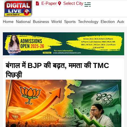
E-Paper
Select City
Home
National
Business
World
Sports
Technology
Election
Auto
बंगाल में BJP की बढ़त, ममता की TMC
पिछड़ी