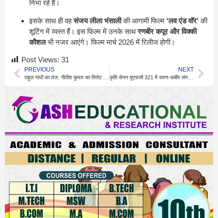
निभा रहे हैं।
इसके साथ ही वह
संजय लीला भंसाली
की आगामी फिल्म
‘लव एंड वॉर’
की
शूटिंग में व्यस्त हैं। इस फिल्म में उनके साथ
रणबीर कपूर और विक्की
कौशल
भी नजर आएंगे। फिल्म मार्च 2026 में रिलीज होगी।
Post Views:
31
PREVIOUS
NEXT
राहुल गांधी का तंज: नीतीश कुमार का रिमोट बीजेपी के हाथ में
कृति सेनन यूएफसी 321 में वरुण-कबीर संग वायरल