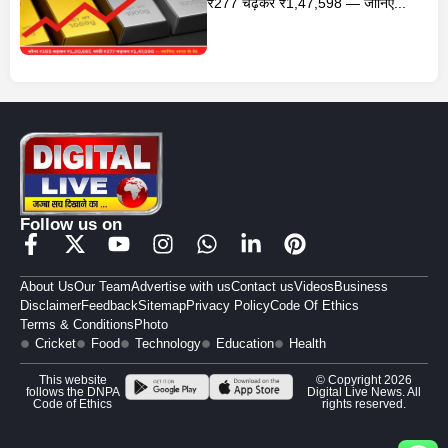
₹277 चढ़कर ₹1,47,598 — जानिए...
Follow us on
About Us
Our Team
Advertise with us
Contact us
Videos
Business
Disclaimer
Feedback
Sitemap
Privacy Policy
Code Of Ethics
Terms & Conditions
Photo
Cricket
Food
Technology
Education
Health
This website
© Copyright 2026
follows the DNPA
Digital Live News. All
Code of Ethics
rights reserved.