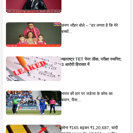
करण जौहर बोले – “डर लगता है कि मेरे
बच्चों...
महाराष्ट्र TET पेपर लीक, परीक्षा स्थगित;
3 आरोपी हिरासत में
भारत की हार पर जडेजा के कोच का
बयान, फैंस...
सोना ₹165 बढ़कर ₹1,20,687, चांदी