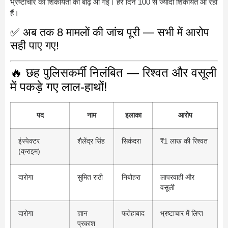
भ्रष्टाचार की शिकायतों की बाढ़ आ गई। हर दिन 100 से ज्यादा शिकायतें आ रही
हैं।
✅ अब तक 8 मामलों की जांच पूरी — सभी में आरोप
सही पाए गए!
🔥 छह पुलिसकर्मी निलंबित — रिश्वत और वसूली
में पकड़े गए लाल-हाथों!
पद
नाम
इलाका
आरोप
इंस्पेक्टर
शैलेंद्र सिंह
सिकंदरा
₹1 लाख की रिश्वत
(क्राइम)
दारोगा
सुमित राठी
निबोहरा
लापरवाही और
वसूली
दारोगा
ज्ञान
फतेहाबाद
भ्रष्टाचार में लिप्त
प्रकाश