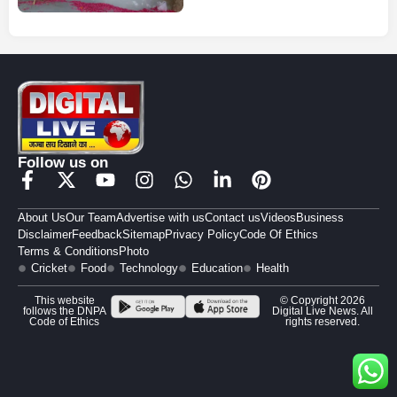
Follow us on
About Us
Our Team
Advertise with us
Contact us
Videos
Business
Disclaimer
Feedback
Sitemap
Privacy Policy
Code Of Ethics
Terms & Conditions
Photo
Cricket
Food
Technology
Education
Health
This website
© Copyright 2026
follows the DNPA
Digital Live News. All
Code of Ethics
rights reserved.