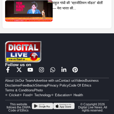
राहुल गांधी की “ब्राजीलियन मॉडल” बोलीं
— मेरा भारत की...
Follow us on
About Us
Our Team
Advertise with us
Contact us
Videos
Business
Disclaimer
Feedback
Sitemap
Privacy Policy
Code Of Ethics
Terms & Conditions
Photo
Cricket
Food
Technology
Education
Health
This website
© Copyright 2026
follows the DNPA
Digital Live News. All
Code of Ethics
rights reserved.